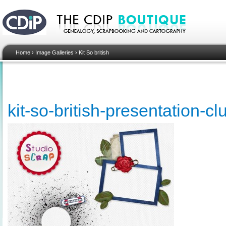
Home
›
Image Galleries
›
Kit So british
kit-so-british-presentation-c