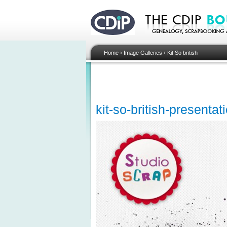
Home
›
Image Galleries
›
Kit So british
kit-so-british-presenta