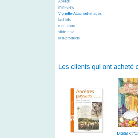
Aperçu
mini-view
Vignette-Attached-images
last-kits
modalbox
slide-nav
last-products
Les clients qui ont acheté 
Digital kit "O