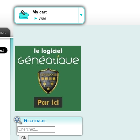
My cart
Vide
ing
Recherche