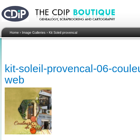
Home
›
Image Galleries
›
Kit Soleil provencal
kit-soleil-provencal-06-coul
web