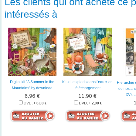
Les clients qui ont acheté ce p
intéressés à
Digital kit "A Summer in the
Kit « Les pieds dans l'eau » en
Hiérarchie 
Mountains" by download
téléchargement
de nos anc
XVIe a
6,96 €
11,90 €
DVD, +
6,00 €
DVD, +
2,00 €