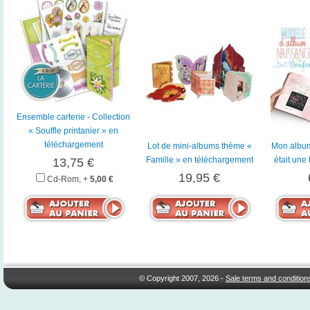
Ensemble carterie - Collection
« Souffle printanier » en
téléchargement
Lot de mini-albums thème «
Mon album
Famille » en téléchargement
était une 
13,75 €
19,95 €
Cd-Rom, +
5,00 €
© Copyright 2007, 2026 -
Sale terms and condition