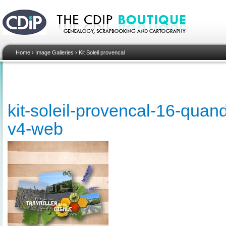
Home
›
Image Galleries
›
Kit Soleil provencal
kit-soleil-provencal-16-quand
v4-web