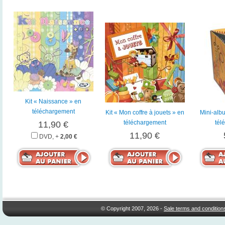
Kit « Naissance » en
téléchargement
Kit « Mon coffre à jouets » en
Mini-albu
téléchargement
tél
11,90 €
11,90 €
DVD, +
2,00 €
© Copyright 2007, 2026 -
Sale terms and condition