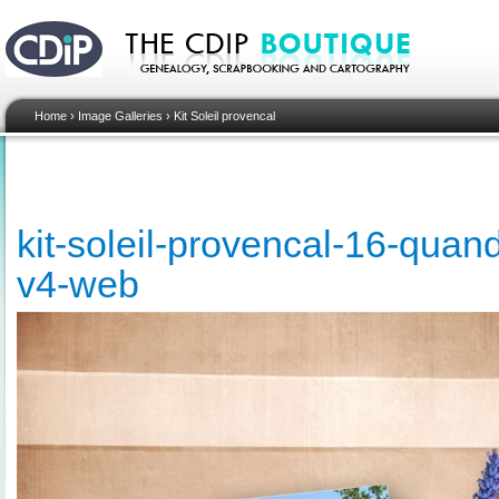
Home
›
Image Galleries
›
Kit Soleil provencal
kit-soleil-provencal-16-quand
v4-web