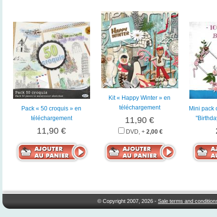
Kit « Happy Winter » en
téléchargement
Pack « 50 croquis » en
Mini pack 
téléchargement
"Birthd
11,90 €
11,90 €
DVD, +
2,00 €
© Copyright 2007, 2026 -
Sale terms and condition