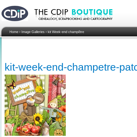
Home
›
Image Galleries
›
kit Week-end champêtre
kit-week-end-champetre-pa