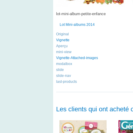
lot-mini-album-petite-enfance
Lot Mini-albums 2014
Original
Vignette
Aperçu
mini-view
Vignette-Attached-images
modalbox
slide
slide-nav
last-products
Les clients qui ont acheté 