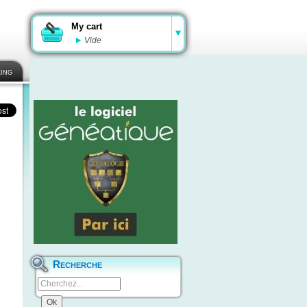
My cart
Vide
ing
Recherche