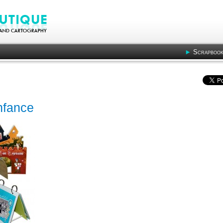
Scrapbook
nfance