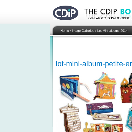
Home
›
Image Galleries
›
Lot Mini-albums 2014
lot-mini-album-petite-e