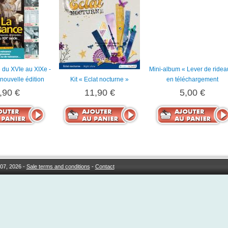
 du XVIe au XIXe -
Mini-album « Lever de ridea
nouvelle édition
Kit « Eclat nocturne »
en téléchargement
,90 €
11,90 €
5,00 €
07, 2026 -
Sale terms and conditions
-
Contact