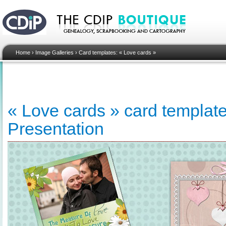
Home
›
Image Galleries
›
Card templates: « Love cards »
« Love cards » card template
Presentation