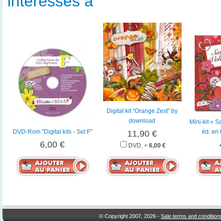
intéressés à
Digital kit "Orange Zest" by
download
Mini-kit « 
DVD-Rom "Digital kits - Set F"
éd. en
11,90 €
6,00 €
DVD, +
6,00 €
© Copyright 2007, 2026 -
Sale terms and condition