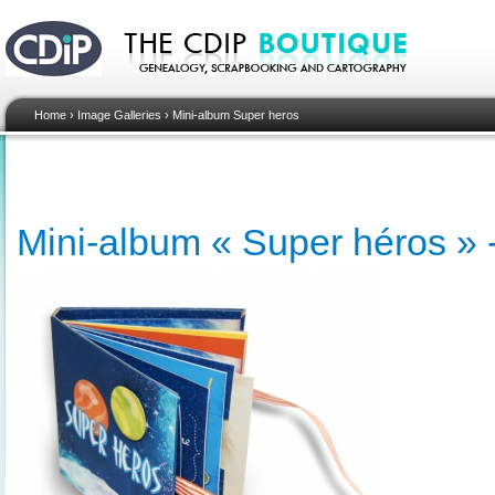
Home
›
Image Galleries
›
Mini-album Super heros
Mini-album « Super héros » -