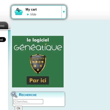
My cart
Vide
ing
Recherche