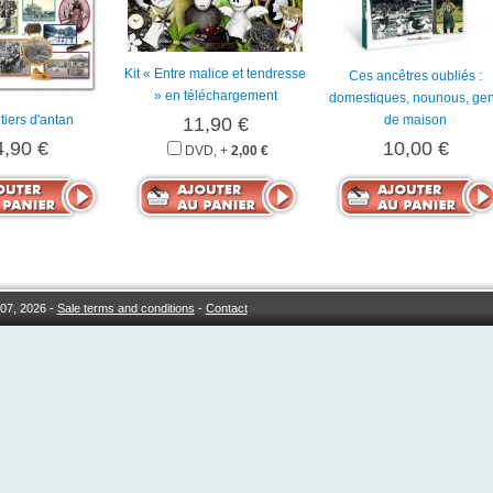
Kit « Entre malice et tendresse
Ces ancêtres oubliés :
» en téléchargement
domestiques, nounous, ge
iers d'antan
de maison
11,90 €
4,90 €
10,00 €
DVD, +
2,00 €
07, 2026 -
Sale terms and conditions
-
Contact