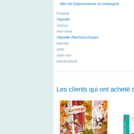
Mini-kit Déguisements et compagnie
Original
Vignette
Aperçu
mini-view
Vignette-Attached-images
last-kits
slide
slide-nav
last-products
Les clients qui ont acheté 