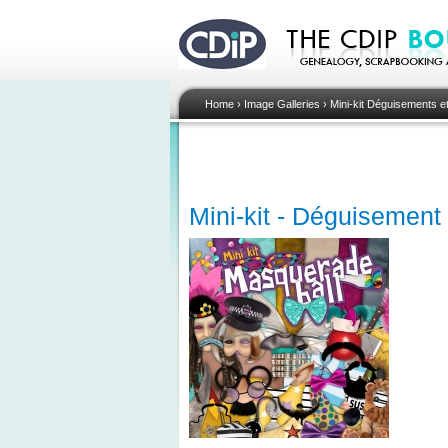
Home
›
Image Galleries
›
Mini-kit Déguisements e
Mini-kit - Déguisement