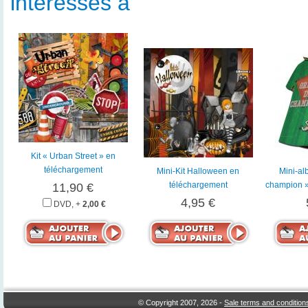
intéressés à
Kit « Urban Street » en
téléchargement
Mini-Kit Halloween en
Mini-al
téléchargement
champion »
11,90 €
4,95 €
DVD, +
2,00 €
© Copyright 2007, 2026 -
Sale terms and condition