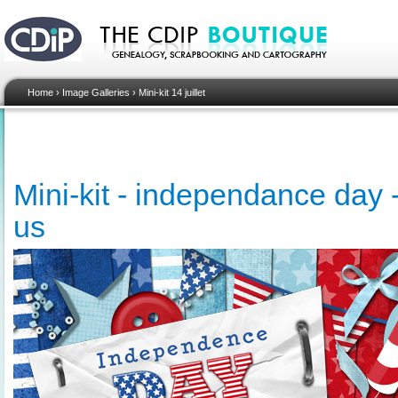
Home
›
Image Galleries
›
Mini-kit 14 juillet
Mini-kit - independance day -
us