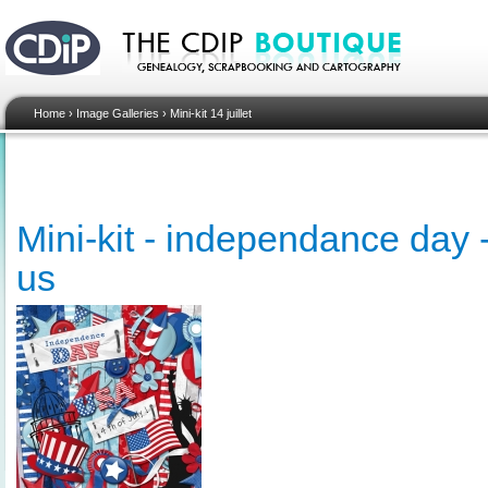
Home
›
Image Galleries
›
Mini-kit 14 juillet
Mini-kit - independance day -
us