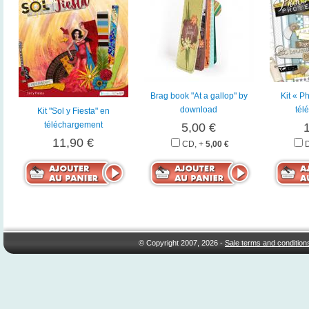
Brag book "At a gallop" by
Kit « P
download
tél
Kit "Sol y Fiesta" en
téléchargement
5,00 €
11,90 €
CD, +
5,00 €
© Copyright 2007, 2026 -
Sale terms and condition