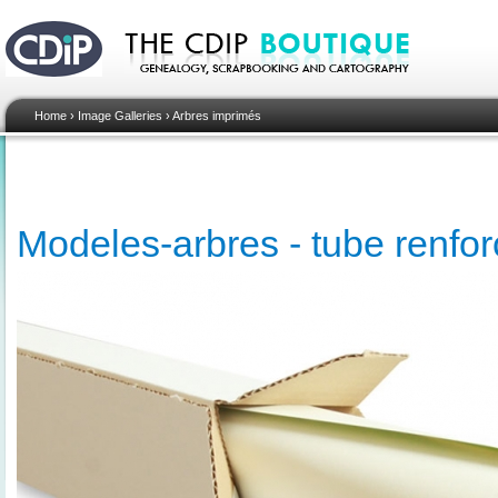
Home
›
Image Galleries
›
Arbres imprimés
Modeles-arbres - tube renfo