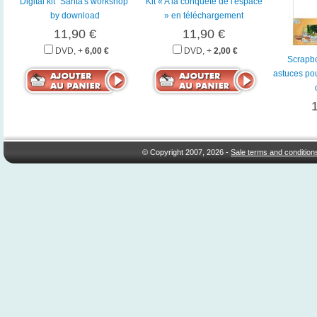
Digital kit "Santa's workshop"
Kit « A la conquête de l'espace
by download
» en téléchargement
11,90 €
11,90 €
DVD, +
6,00 €
DVD, +
2,00 €
Scrapbo
astuces pou
© Copyright 2007, 2026 -
Sale terms and condition