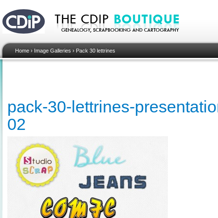
Home
›
Image Galleries
›
Pack 30 lettrines
pack-30-lettrines-presentati
02