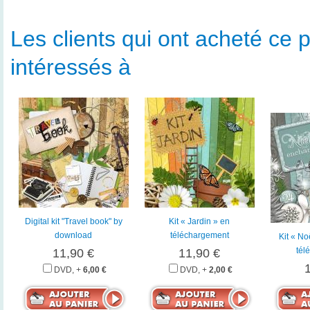
Les clients qui ont acheté ce p
intéressés à
Digital kit "Travel book" by
Kit « Jardin » en
download
téléchargement
Kit « No
tél
11,90 €
11,90 €
DVD, +
6,00 €
DVD, +
2,00 €