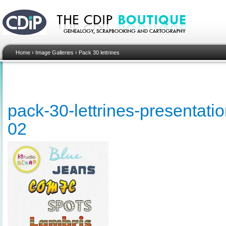
Home
›
Image Galleries
›
Pack 30 lettrines
pack-30-lettrines-presentati
02