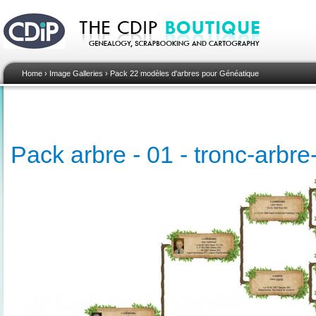
Home
›
Image Galleries
›
Pack 22 modèles d'arbres pour Généatique
Pack arbre - 01 - tronc-arbr