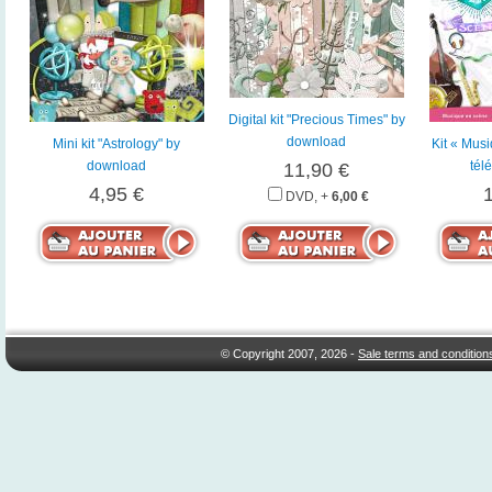
Digital kit "Precious Times" by
download
Mini kit "Astrology" by
Kit « Mus
download
tél
11,90 €
4,95 €
DVD, +
6,00 €
© Copyright 2007, 2026 -
Sale terms and condition