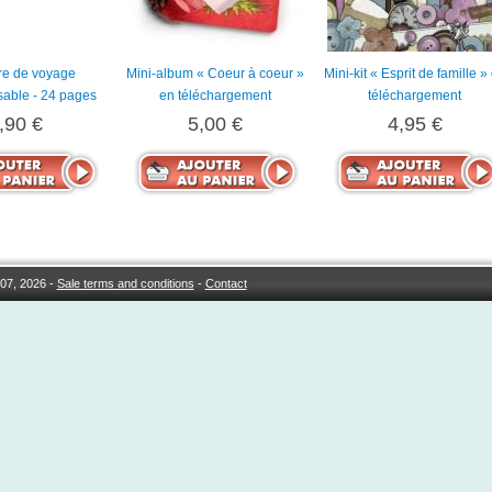
re de voyage
Mini-album « Coeur à coeur »
Mini-kit « Esprit de famille »
sable - 24 pages
en téléchargement
téléchargement
,90 €
5,00 €
4,95 €
07, 2026 -
Sale terms and conditions
-
Contact