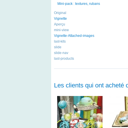
Mini-pack : textures, rubans
Original
Vignette
Aperçu
mini-view
Vignette-Attached-images
last-kits
slide
slide-nav
last-products
Les clients qui ont acheté 