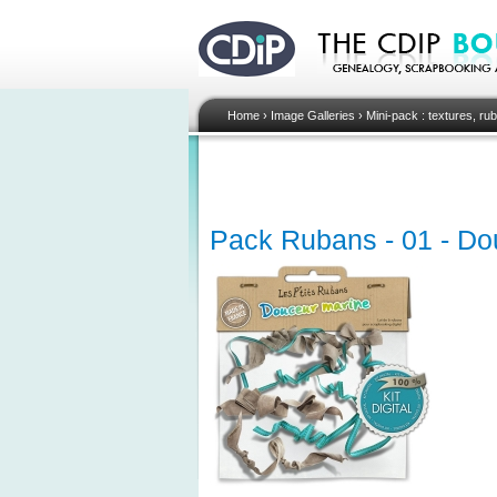
Home
›
Image Galleries
›
Mini-pack : textures, ru
Pack Rubans - 01 - Dou