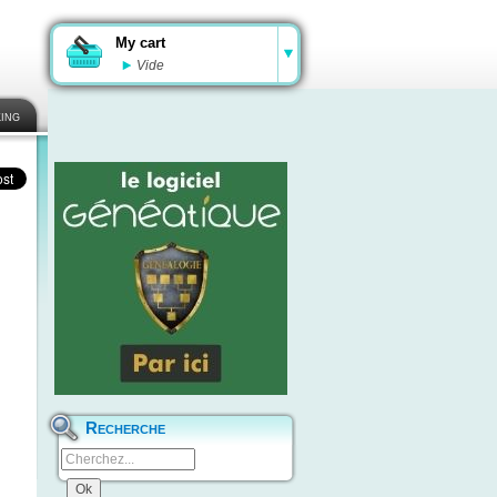
My cart
Vide
ing
Recherche