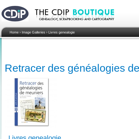
Home
›
Image Galleries
›
Livres genealogie
Retracer des généalogies d
Livres genealogie