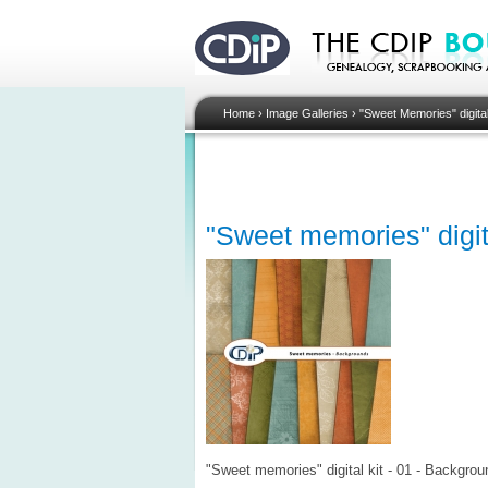
Home
›
Image Galleries
›
"Sweet Memories" digital
"Sweet memories" digit
"Sweet memories" digital kit - 01 - Backgrou