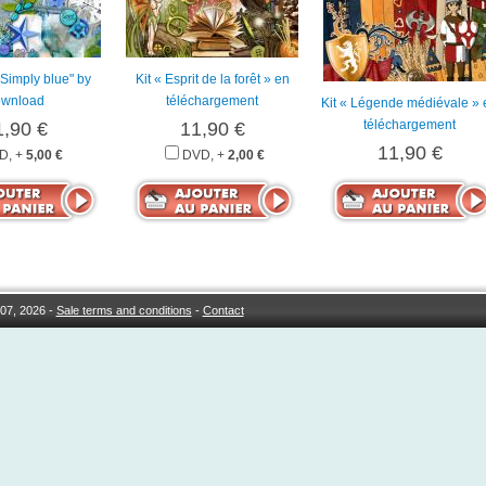
 "Simply blue" by
Kit « Esprit de la forêt » en
wnload
téléchargement
Kit « Légende médiévale » 
téléchargement
1,90 €
11,90 €
11,90 €
D, +
5,00 €
DVD, +
2,00 €
07, 2026 -
Sale terms and conditions
-
Contact