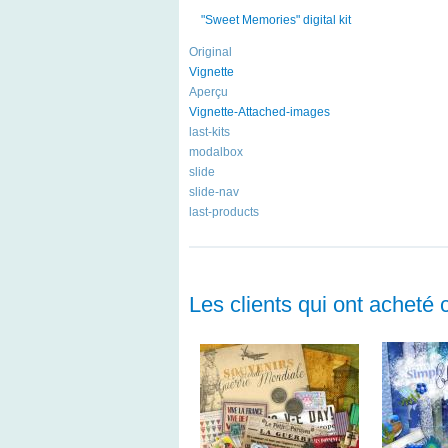
"Sweet Memories" digital kit
Original
Vignette
Aperçu
Vignette-Attached-images
last-kits
modalbox
slide
slide-nav
last-products
Les clients qui ont acheté 