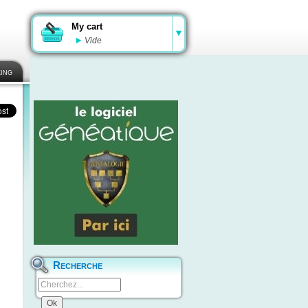
My cart
Vide
ing
Recherche