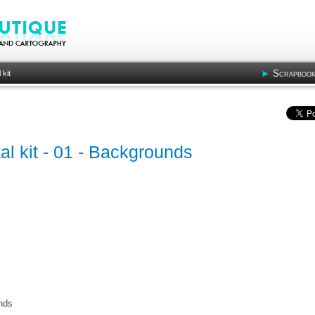
Scrapbook
 kit
al kit - 01 - Backgrounds
nds