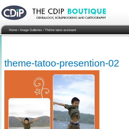
Home
›
Image Galleries
›
Thème tatoo assistant
theme-tatoo-presention-02