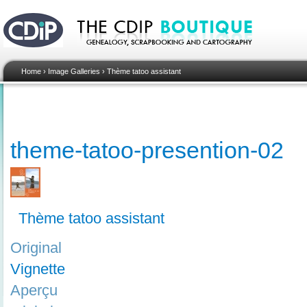
Home
›
Image Galleries
›
Thème tatoo assistant
theme-tatoo-presention-02
Thème tatoo assistant
Original
Vignette
Aperçu