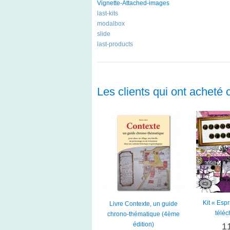
Vignette-Attached-images
last-kits
modalbox
slide
last-products
Les clients qui ont acheté 
Kit « Esp
Livre Contexte, un guide
télé
chrono-thématique (4ème
édition)
1