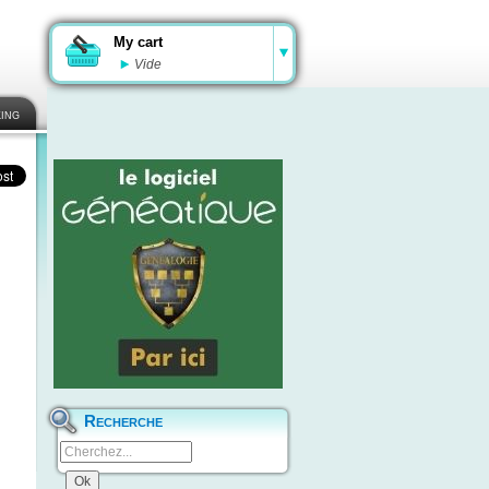
My cart
Vide
ing
Recherche