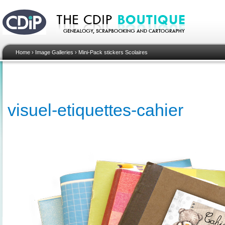
Home
›
Image Galleries
›
Mini-Pack stickers Scolaires
visuel-etiquettes-cahier