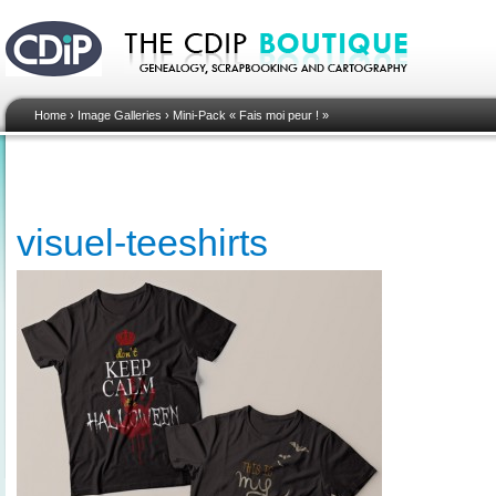
Home
›
Image Galleries
›
Mini-Pack « Fais moi peur ! »
visuel-teeshirts