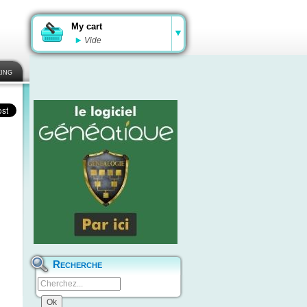
My cart
Vide
ing
Recherche