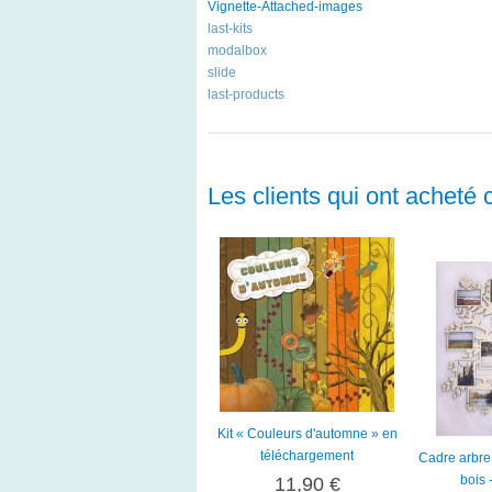
Vignette-Attached-images
last-kits
modalbox
slide
last-products
Les clients qui ont acheté 
Kit « Couleurs d'automne » en
téléchargement
Cadre arbre
bois 
11,90 €