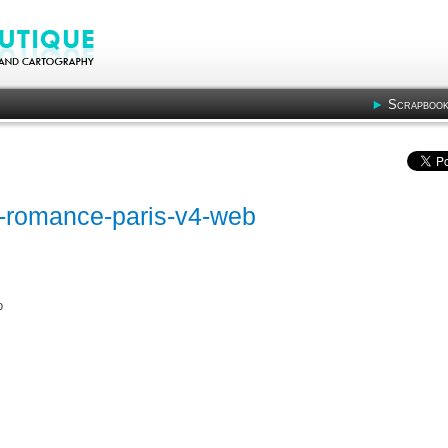
Scrapbook
s-romance-paris-v4-web
b