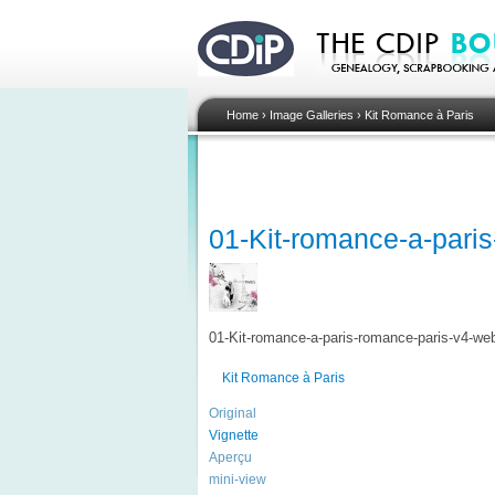
Home
›
Image Galleries
›
Kit Romance à Paris
01-Kit-romance-a-pari
01-Kit-romance-a-paris-romance-paris-v4-we
Kit Romance à Paris
Original
Vignette
Aperçu
mini-view