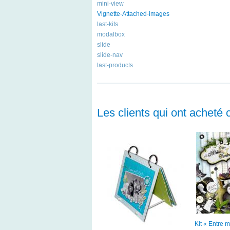
mini-view
Vignette-Attached-images
last-kits
modalbox
slide
slide-nav
last-products
Les clients qui ont acheté 
Kit « Entre 