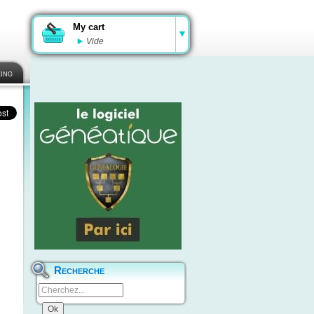
My cart
Vide
ing
Recherche