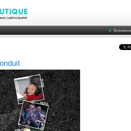
Scrapbook
onduit