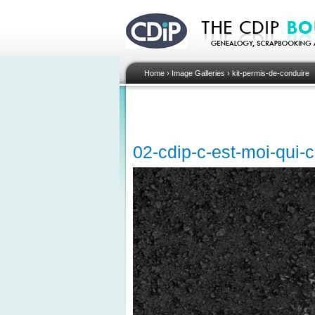
Home
›
Image Galleries
›
kit-permis-de-conduire
02-cdip-c-est-moi-qui-c