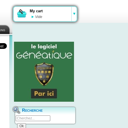
My cart
Vide
ing
Recherche