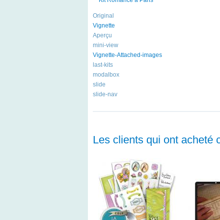
Original
Vignette
Aperçu
mini-view
Vignette-Attached-images
last-kits
modalbox
slide
slide-nav
Les clients qui ont acheté 