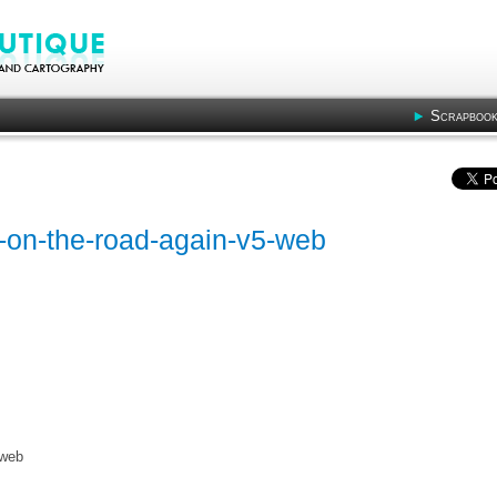
Scrapbook
-on-the-road-again-v5-web
-web