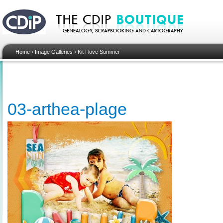
Home
›
Image Galleries
›
Kit I love Summer
03-arthea-plage