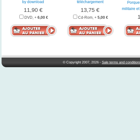
by download
téléchargement
Porquer
militaire e
11,90 €
13,75 €
DVD, +
6,00 €
Cd-Rom, +
5,00 €
© Copyright 2007, 2026 -
Sale terms and condition