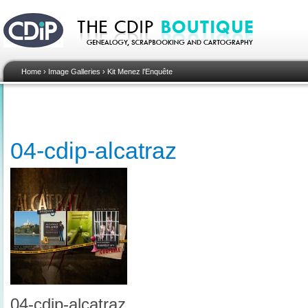
Home
›
Image Galleries
›
Kit Menez l'Enquête
04-cdip-alcatraz
04-cdip-alcatraz