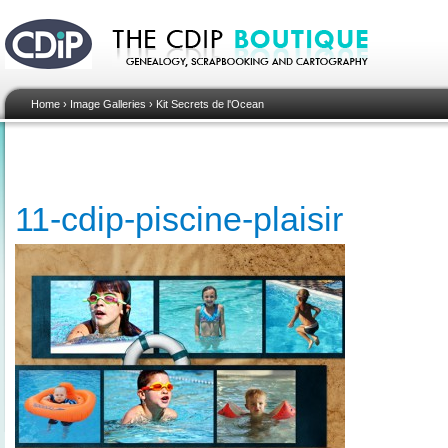
Home
›
Image Galleries
›
Kit Secrets de l'Ocean
11-cdip-piscine-plaisir