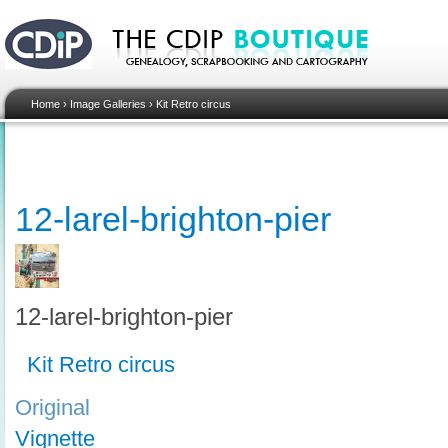
Home
›
Image Galleries
›
Kit Retro circus
12-larel-brighton-pier
12-larel-brighton-pier
Kit Retro circus
Original
Vignette