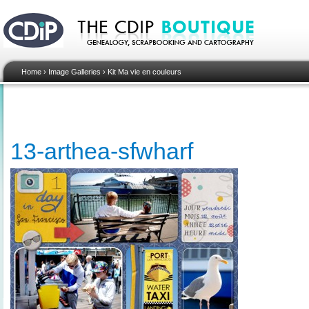
Home
›
Image Galleries
›
Kit Ma vie en couleurs
13-arthea-sfwharf