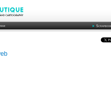
Scrapbook
resse
web