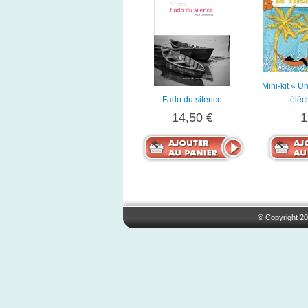
Mini-kit « U
Fado du silence
télé
14,50 €
1
© Copyright 20