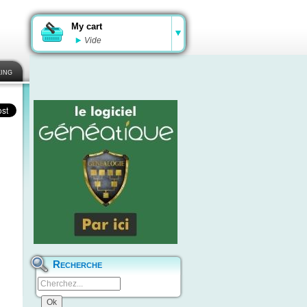
My cart
Vide
ing
Recherche