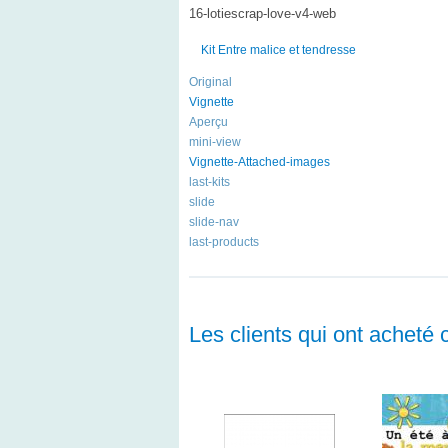
16-lotiescrap-love-v4-web
Kit Entre malice et tendresse
Original
Vignette
Aperçu
mini-view
Vignette-Attached-images
last-kits
slide
slide-nav
last-products
Les clients qui ont acheté 