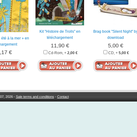
Kit "Histoire de Trolls" en
Brag book "Silent Night" b
téléchargement
download
n été à la mer » en
chargement
11,90 €
5,00 €
,17 €
Cd-Rom, +
2,00 €
CD, +
5,00 €
07, 2026 -
Sale terms and conditions
-
Contact