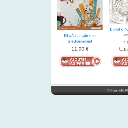
Digital kit 
do
Kit « Art du café » en
téléchargement
1
11,90 €
DV
© Copyright 20