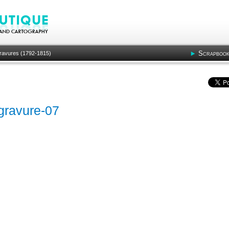
Scrapbook
 gravures (1792-1815)
gravure-07