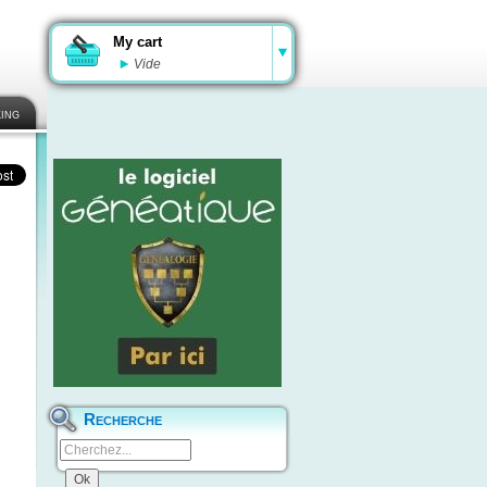
My cart
Vide
ing
Recherche