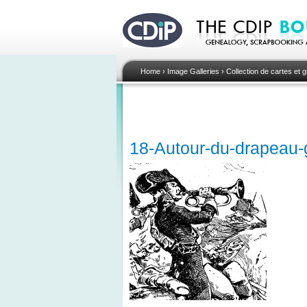
Home
›
Image Galleries
›
Collection de cartes et
18-Autour-du-drapeau-