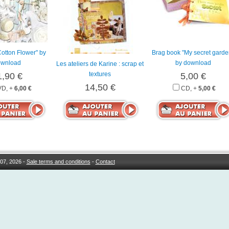
"Cotton Flower" by
Brag book "My secret garde
wnload
by download
Les ateliers de Karine : scrap et
textures
1,90 €
5,00 €
14,50 €
D, +
6,00 €
CD, +
5,00 €
07, 2026 -
Sale terms and conditions
-
Contact