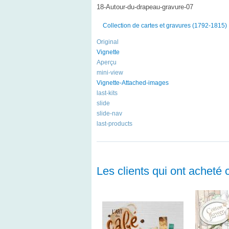
18-Autour-du-drapeau-gravure-07
Collection de cartes et gravures (1792-1815)
Original
Vignette
Aperçu
mini-view
Vignette-Attached-images
last-kits
slide
slide-nav
last-products
Les clients qui ont acheté 