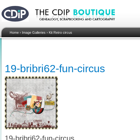
Home
›
Image Galleries
›
Kit Retro circus
19-bribri62-fun-circus
19-bribri62-fun-circus