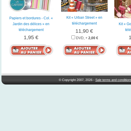
Kit « Urban Street » en
Papiers et bordures - Col. «
téléchargement
Jardin des délices » en
Kit « G
téléchargement
tél
11,90 €
1,95 €
DVD, +
2,00 €
© Copyright 2007, 2026 -
Sale terms and condition