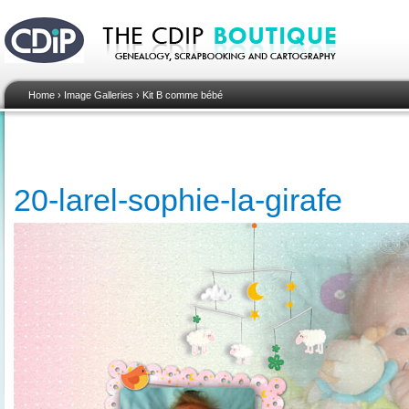
Home
›
Image Galleries
›
Kit B comme bébé
20-larel-sophie-la-girafe