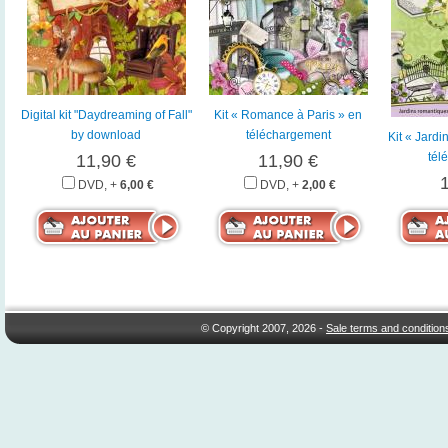
Digital kit "Daydreaming of Fall"
Kit « Romance à Paris » en
by download
téléchargement
Kit « Jardi
tél
11,90 €
11,90 €
DVD, +
6,00 €
DVD, +
2,00 €
© Copyright 2007, 2026 -
Sale terms and condition