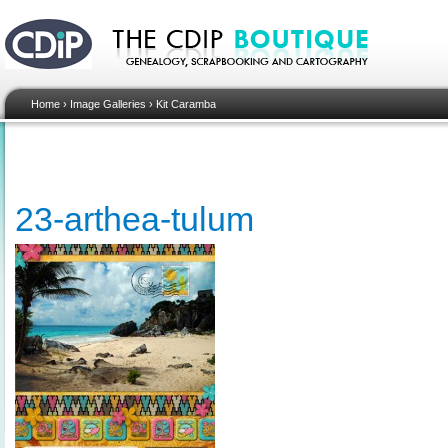
Home
›
Image Galleries
›
Kit Caramba
23-arthea-tulum