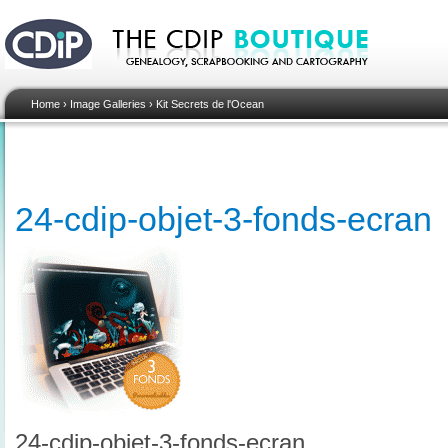
Home
›
Image Galleries
›
Kit Secrets de l'Ocean
24-cdip-objet-3-fonds-ecran
24-cdip-objet-3-fonds-ecran