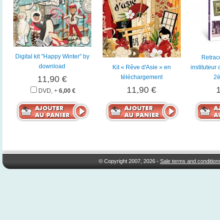
Digital kit "Happy Winter" by
Retrace
download
Kit « Rêve d'Asie » en
instituteur
téléchargement
2è
11,90 €
11,90 €
DVD, +
6,00 €
© Copyright 2007, 2026 -
Sale terms and condition