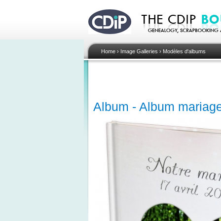
Home
›
Image Galleries
›
Modèles d'albums
Album - Album mariage