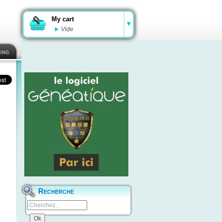
My cart
Vide
ing
Recherche