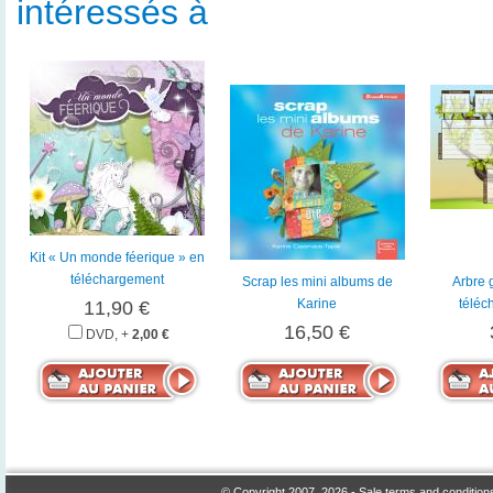
intéressés à
Kit « Un monde féerique » en
téléchargement
Scrap les mini albums de
Arbre 
Karine
téléc
11,90 €
16,50 €
DVD, +
2,00 €
© Copyright 2007, 2026 -
Sale terms and condition