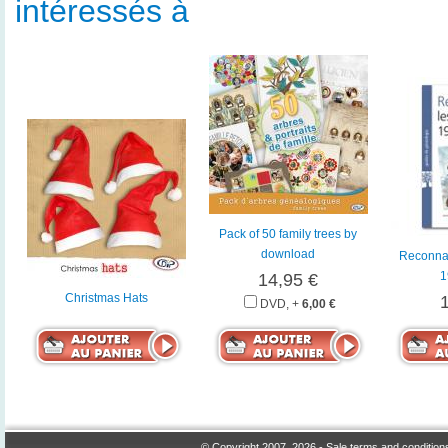
intéressés à
Pack of 50 family trees by
download
Reconnaî
1
14,95 €
Christmas Hats
DVD, +
6,00 €
© Copyright 2007, 2026 -
Sale terms and condition