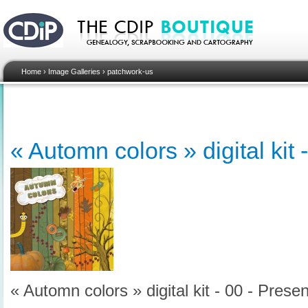
Home
›
Image Galleries
›
patchwork-us
« Automn colors » digital kit 
« Automn colors » digital kit - 00 - Presen