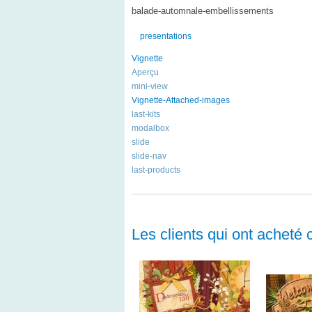
balade-automnale-embellissements
presentations
Vignette
Aperçu
mini-view
Vignette-Attached-images
last-kits
modalbox
slide
slide-nav
last-products
Les clients qui ont acheté 