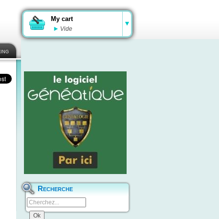
My cart
Vide
ing
Recherche