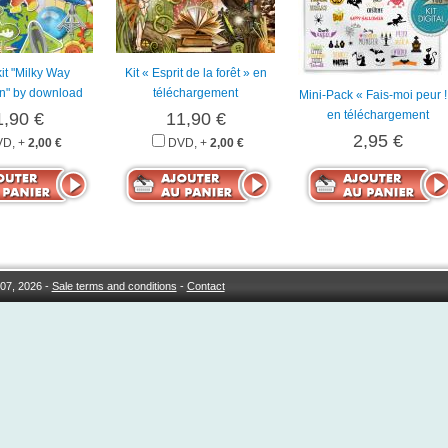
kit "Milky Way
Kit « Esprit de la forêt » en
on" by download
téléchargement
Mini-Pack « Fais-moi peur !
en téléchargement
1,90 €
11,90 €
2,95 €
D, +
2,00 €
DVD, +
2,00 €
07, 2026 -
Sale terms and conditions
-
Contact