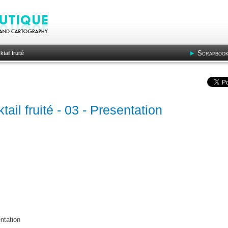
Scrapbook
tail fruité
tail fruité - 03 - Presentation
entation