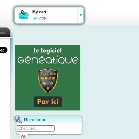
My cart
Vide
ing
Recherche