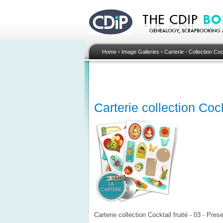
Home
›
Image Galleries
›
Carterie - Collection Cock
Carterie collection Cock
Carterie collection Cocktail fruité - 03 - Pres