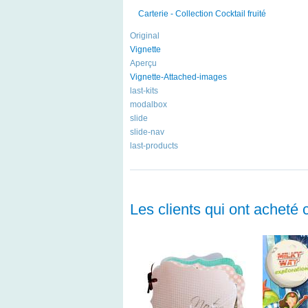
Carterie - Collection Cocktail fruité
Original
Vignette
Aperçu
Vignette-Attached-images
last-kits
modalbox
slide
slide-nav
last-products
Les clients qui ont acheté 